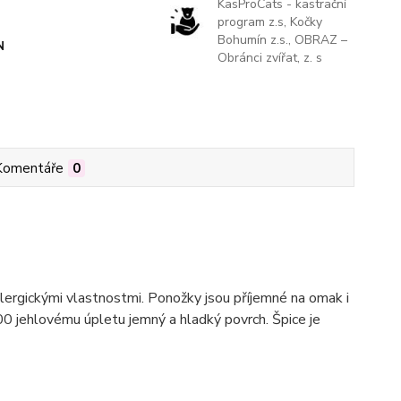
KasProCats - kastrační
program z.s, Kočky
Bohumín z.s., OBRAZ –
N
Obránci zvířat, z. s
Komentáře
0
ialergickými vlastnostmi. Ponožky jsou příjemné na omak i
200 jehlovému úpletu jemný a hladký povrch. Špice je