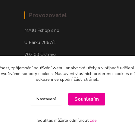
Provozovatel
MAJU Eshop s.r.o.
U Parku 2867/1
702 00 Ostrava
IČ: 09674799
čnost, zpříjemnění používání webu, analytické účely a v případě udělení
y využíváme soubory cookies. Nastavení vlastních preferencí cookies mů
odkazem ve spodní části stránek.
Souhlasím
Nastavení
Souhlas můžete odmítnout
zde
.