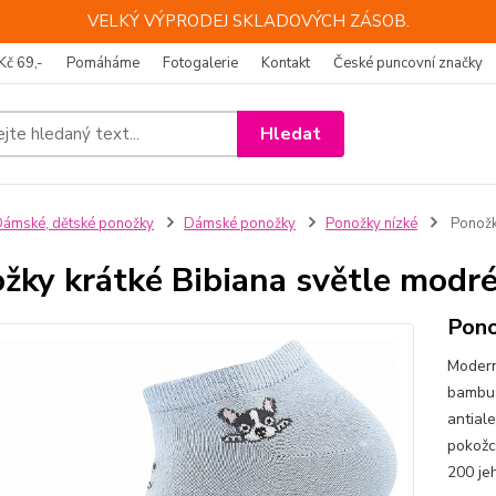
VELKÝ VÝPRODEJ SKLADOVÝCH ZÁSOB.
Kč 69,-
Pomáháme
Fotogalerie
Kontakt
České puncovní značky
Hledat
ámské, dětské ponožky
Dámské ponožky
Ponožky nízké
Ponožky
žky krátké Bibiana světle modr
Pono
Modern
bambus 
antial
pokožce
200 je