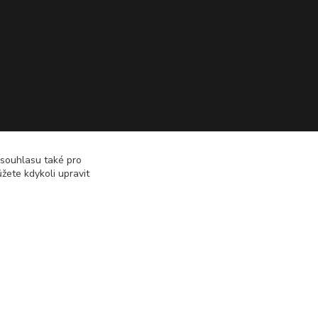
 souhlasu také pro
žete kdykoli upravit
Vytvořeno na
Eshop-rychle.cz