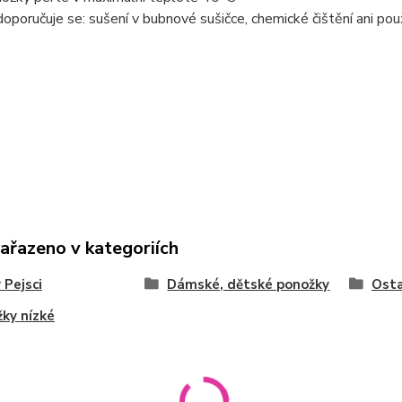
oporučuje se: sušení v bubnové sušičce, chemické čištění ani použ
zařazeno v kategoriích
 Pejsci
Dámské, dětské ponožky
Osta
ky nízké