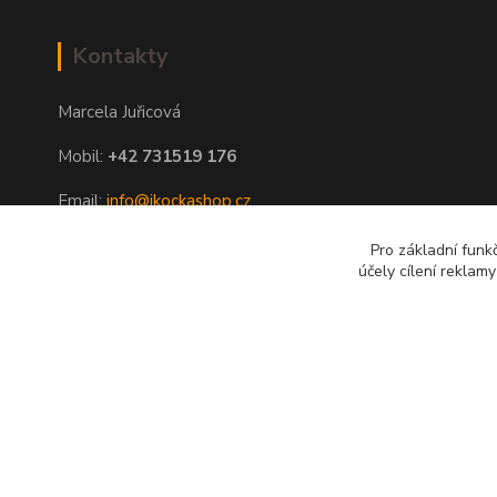
Kontakty
Marcela Juřicová
Mobil:
+42 731519 176
Email:
info@ikockashop.cz
Po - Pá 8:00 - 19:00 hod
Pro základní funk
účely cílení reklam