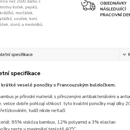
Více než 2500 dárků s
OBJEDNÁVKY
motivy koček, pejsků,
NÁSLEDUJÍCÍ
králíčků, morčátek,
PRACOVNÍ DE
ptáčků, soviček, koní,
lišek, slonů a medvídků.
etní specifikace
tní specifikace
, krátké veselé ponožky s Francouzským buldočkem.
ambus je přírodní materiál s přirozenými antibakteriálními a ant
, velice dobře pohlcují vlhkost. tyto kvalitní ponožky mají díky 
řetízkováním, tudíž nikde netlačí.
eriál: 85% viskóza bambus, 12% polyamid a 3% elastan
ožky perte v maximální teplotě 40°C