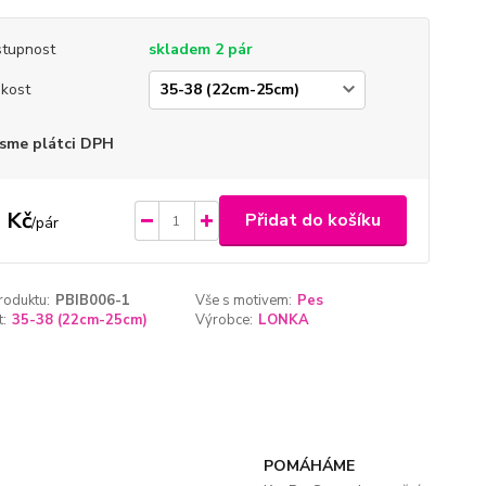
tupnost
skladem 2 pár
ikost
sme plátci DPH
 Kč
Přidat do košíku
/
pár
roduktu:
PBIB006-1
Vše s motivem:
Pes
t:
35-38 (22cm-25cm)
Výrobce:
LONKA
POMÁHÁME