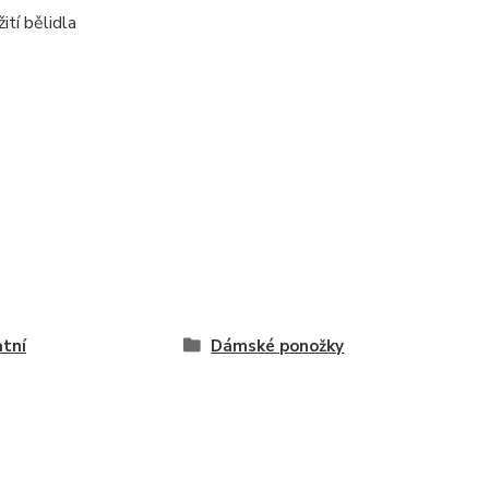
ití bělidla
tní
Dámské ponožky