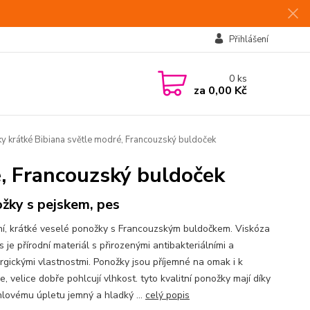
Přihlášení
0
ks
za
0,00 Kč
 krátké Bibiana světle modré, Francouzský buldoček
é, Francouzský buldoček
žky s pejskem, pes
í, krátké veselé ponožky s Francouzským buldočkem. Viskóza
je přírodní materiál s přirozenými antibakteriálními a
ergickými vlastnostmi. Ponožky jsou příjemné na omak i k
, velice dobře pohlcují vlhkost. tyto kvalitní ponožky mají díky
hlovému úpletu jemný a hladký ...
celý popis