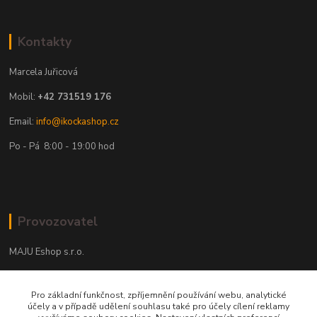
Kontakty
Marcela Juřicová
Mobil:
+42 731519 176
Email:
info@ikockashop.cz
Po - Pá 8:00 - 19:00 hod
Provozovatel
MAJU Eshop s.r.o.
U Parku 2867/1
Pro základní funkčnost, zpříjemnění používání webu, analytické
702 00 Ostrava
účely a v případě udělení souhlasu také pro účely cílení reklamy