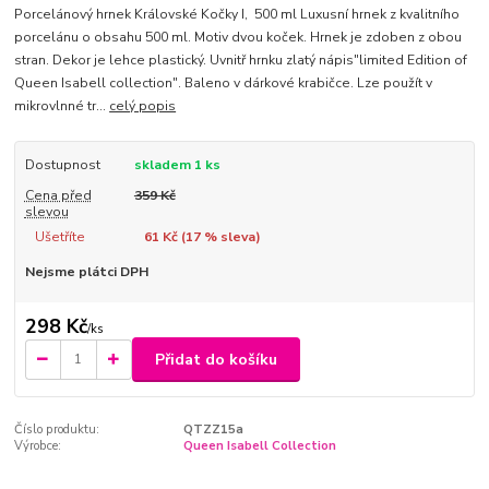
Porcelánový hrnek Královské Kočky I, 500 ml Luxusní hrnek z kvalitního
porcelánu o obsahu 500 ml. Motiv dvou koček. Hrnek je zdoben z obou
stran. Dekor je lehce plastický. Uvnitř hrnku zlatý nápis"limited Edition of
Queen Isabell collection". Baleno v dárkové krabičce. Lze použít v
mikrovlnné tr...
celý popis
Dostupnost
skladem 1 ks
Cena před
359 Kč
slevou
Ušetříte
61 Kč (
17
% sleva)
Nejsme plátci DPH
298 Kč
/
ks
Přidat do košíku
Číslo produktu:
QTZZ15a
Výrobce:
Queen Isabell Collection