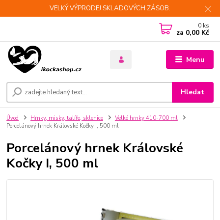
VELKÝ VÝPRODEJ SKLADOVÝCH ZÁSOB.
0
ks
za
0,00 Kč
Menu
Hledat
Úvod
Hrnky, misky, talíře, sklenice
Velké hrnky 410-700 ml
Porcelánový hrnek Královské Kočky I, 500 ml
Porcelánový hrnek Královské
Kočky I, 500 ml