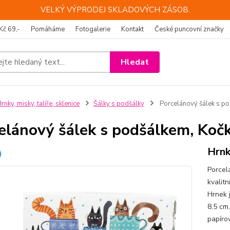
VELKÝ VÝPRODEJ SKLADOVÝCH ZÁSOB.
Kč 69,-
Pomáháme
Fotogalerie
Kontakt
České puncovní značky
Hledat
rnky, misky, talíře, sklenice
Šálky s podšálky
Porcelánový šálek s po
elánový šálek s podšálkem, Kočk
Hrnk
Porcel
kvalit
Hrnek 
8,5 cm
papír