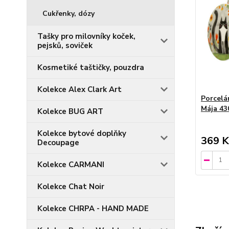
Cukřenky, dózy
Tašky pro milovníky koček,
pejsků, soviček
Kosmetiké taštičky, pouzdra
Kolekce Alex Clark Art
Porcelá
Mája 43
Kolekce BUG ART
Kolekce bytové doplňky
369 K
Decoupage
Kolekce CARMANI
Kolekce Chat Noir
Kolekce CHRPA - HAND MADE