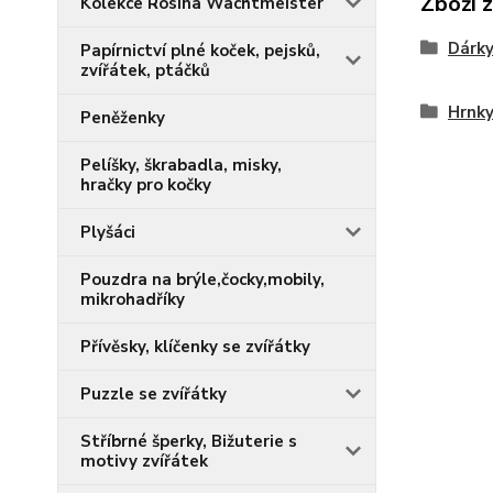
Zboží 
Kolekce Rosina Wachtmeister
Dárky
Papírnictví plné koček, pejsků,
zvířátek, ptáčků
Hrnky
Peněženky
Pelíšky, škrabadla, misky,
hračky pro kočky
Plyšáci
Pouzdra na brýle,čocky,mobily,
mikrohadříky
Přívěsky, klíčenky se zvířátky
Puzzle se zvířátky
Stříbrné šperky, Bižuterie s
motivy zvířátek