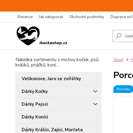
Recenze
Jak nakupovat
Obchodní podmínky
Doprava od 
Nabídka sortimentu s motivy koček, psů,
Úvod
H
králíků, ptáčků, koní....
Porc
Velikonoce, Jaro se zvířátky
Novinka
Dárky Kočky
Dárky Pejsci
Dárky Koníci
Dárky Králíci, Zajíci, Morčata