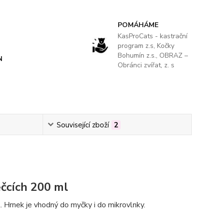
POMÁHÁME
KasProCats - kastrační
program z.s, Kočky
Bohumín z.s., OBRAZ –
N
Obránci zvířat, z. s
Související zboží
2
čcích 200 ml
. Hrnek je vhodný do myčky i do mikrovlnky.