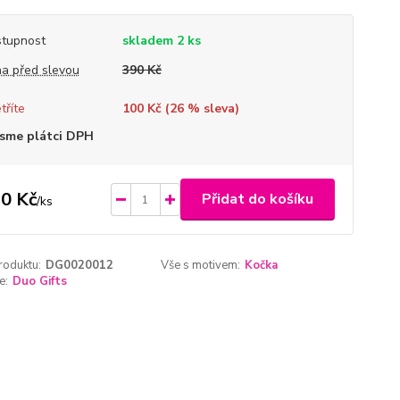
tupnost
skladem 2 ks
a před slevou
390 Kč
tříte
100 Kč (
26
% sleva)
sme plátci DPH
0 Kč
Přidat do košíku
/
ks
roduktu:
DG0020012
Vše s motivem:
Kočka
e:
Duo Gifts