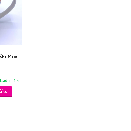
očka Mája
kladem 1 ks
šíku