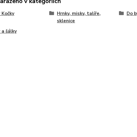
zařazeno v kategoriích
 Kočky
Hrnky, misky, talíře,
Do b
sklenice
 a šálky