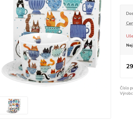
Dos
Cen
Uše
Nej
29
Číslo p
Výrobc