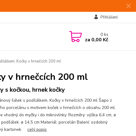
Přihlášení
0
ks
za
0,00 Kč
dšálkem, Kočky v hrnečcích 200 ml
y v hrnečcích 200 ml
y s kočkou, hrnek kočky
ánový šálek s podšálkem, Kočky v hrnečcích 200 ml Šapo z
ního porcelánu s motivem koček v hrnečcích o obsahu 200 ml.
je vhodný do myčky i do mikrovlnky. Rozměry: výška 6,4 cm, ø
, podšálek: ø 14,5 cm Materiál: porcelán Balení: ozdobný
ový kartonek
celý popis