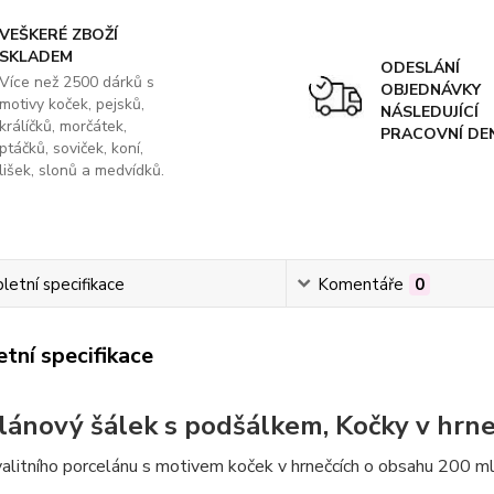
VEŠKERÉ ZBOŽÍ
SKLADEM
ODESLÁNÍ
Více než 2500 dárků s
OBJEDNÁVKY
motivy koček, pejsků,
NÁSLEDUJÍCÍ
králíčků, morčátek,
PRACOVNÍ DE
ptáčků, soviček, koní,
lišek, slonů a medvídků.
etní specifikace
Komentáře
0
tní specifikace
lánový šálek s podšálkem, Kočky v hrne
alitního porcelánu s motivem koček v hrnečcích o obsahu 200 ml