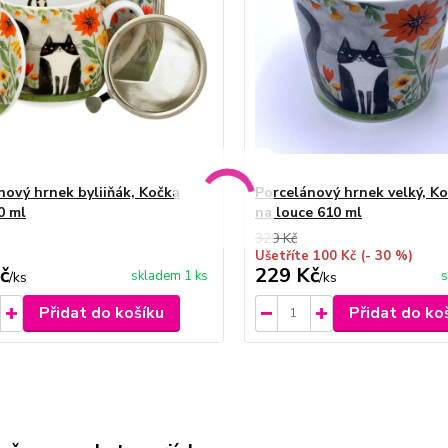
nový hrnek byliiňák, Kočka
Porcelánový hrnek velký, K
0 ml
na louce 610 ml
329 Kč
Ušetříte 100 Kč
(- 30 %)
č
229 Kč
skladem 1 ks
s
/
ks
/
ks
Přidat do košíku
Přidat do ko