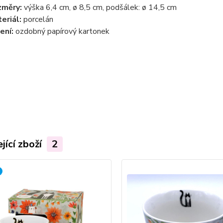
změry:
výška 6,4 cm, ø 8,5 cm, podšálek: ø 14,5 cm
eriál:
porcelán
ení:
ozdobný papírový kartonek
jící zboží
2