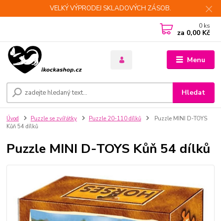
VELKÝ VÝPRODEJ SKLADOVÝCH ZÁSOB.
0
ks
za
0,00 Kč
Menu
Hledat
Úvod
Puzzle se zvířátky
Puzzle 20-110 dílků
Puzzle MINI D-TOYS
Kůň 54 dílků
Puzzle MINI D-TOYS Kůň 54 dílků