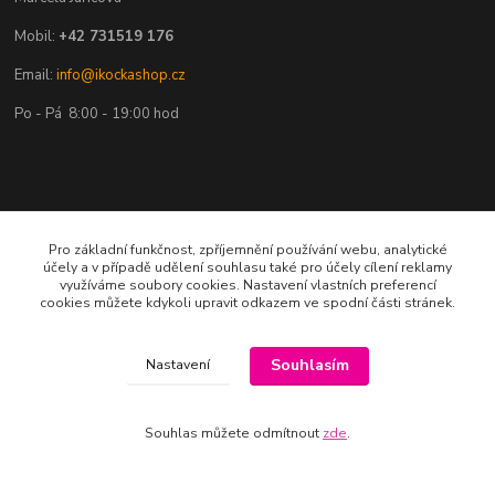
Mobil:
+42 731519 176
Email:
info@ikockashop.cz
Po - Pá 8:00 - 19:00 hod
Provozovatel
Pro základní funkčnost, zpříjemnění používání webu, analytické
účely a v případě udělení souhlasu také pro účely cílení reklamy
MAJU Eshop s.r.o.
využíváme soubory cookies. Nastavení vlastních preferencí
cookies můžete kdykoli upravit odkazem ve spodní části stránek.
U Parku 2867/1
702 00 Ostrava
Souhlasím
Nastavení
IČ: 09674799
Souhlas můžete odmítnout
zde
.