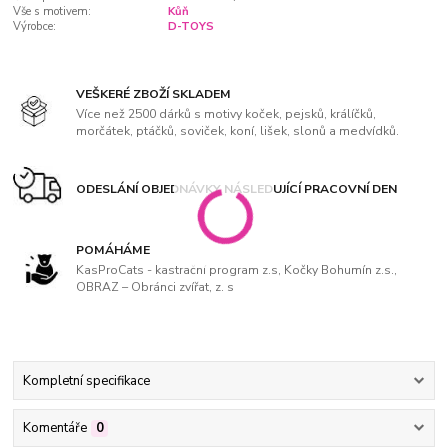
Vše s motivem:
Kůň
Výrobce:
D-TOYS
VEŠKERÉ ZBOŽÍ SKLADEM
Více než 2500 dárků s motivy koček, pejsků, králíčků,
morčátek, ptáčků, soviček, koní, lišek, slonů a medvídků.
ODESLÁNÍ OBJEDNÁVKY NÁSLEDUJÍCÍ PRACOVNÍ DEN
POMÁHÁME
KasProCats - kastrační program z.s, Kočky Bohumín z.s.,
OBRAZ – Obránci zvířat, z. s
Kompletní specifikace
Komentáře
0