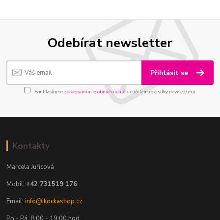
Odebírat newsletter
Přihlásit se
Souhlasím se
zpracováním osobních údajů
za účelem rozesílky newsletteru.
Kontakty
Marcela Juřicová
Mobil:
+42 731519 176
Email:
info@ikockashop.cz
Po - Pá 8:00 - 19:00 hod