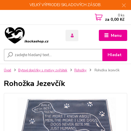
VELKÝ VÝPRODEJ SKLADOVÝCH ZÁSOB.
0
ks
za
0,00 Kč
Menu
Hledat
Úvod
Bytové doplňky s motivy zvířátek
Rohožky
Rohožka Jezevčík
Rohožka Jezevčík