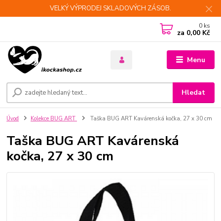
VELKÝ VÝPRODEJ SKLADOVÝCH ZÁSOB.
0
ks
za
0,00 Kč
Menu
Hledat
Úvod
Kolekce BUG ART
Taška BUG ART Kavárenská kočka, 27 x 30 cm
Taška BUG ART Kavárenská
kočka, 27 x 30 cm