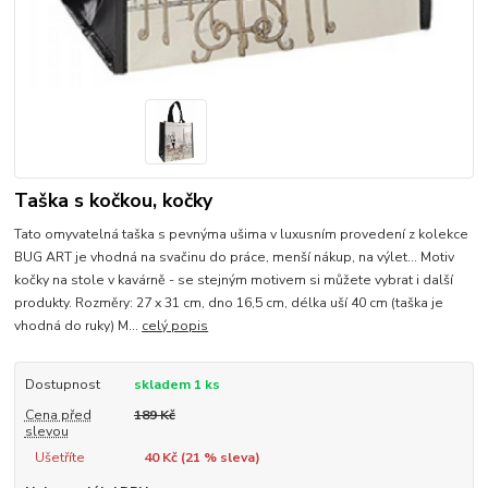
Taška s kočkou, kočky
Tato omyvatelná taška s pevnýma ušima v luxusním provedení z kolekce
BUG ART je vhodná na svačinu do práce, menší nákup, na výlet... Motiv
kočky na stole v kavárně - se stejným motivem si můžete vybrat i další
produkty. Rozměry: 27 x 31 cm, dno 16,5 cm, délka uší 40 cm (taška je
vhodná do ruky) M...
celý popis
Dostupnost
skladem 1 ks
Cena před
189 Kč
slevou
Ušetříte
40 Kč (
21
% sleva)