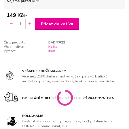
Nejsme plátci DPH
149 Kč
/
ks
Přidat do košíku
Číslo produktu:
BADFF022
Vše s motivem:
Kočka
Výrobce:
Kiub
VEŠKERÉ ZBOŽÍ SKLADEM
Více než 2500 dárků s motivy koček, pejsků, králíčků,
morčátek, ptáčků, soviček, koní, lišek, slonů a medvídků.
ODESLÁNÍ OBJEDNÁVKY NÁSLEDUJÍCÍ PRACOVNÍ DEN
POMÁHÁME
KasProCats - kastrační program z.s, Kočky Bohumín z.s.,
OBRAZ – Obránci zvířat, z. s