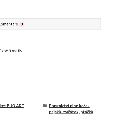
Komentáře
0
kočičí motiv.
ekce BUG ART
Papírnictví plné koček,
pejsků, zvířátek, ptáčků