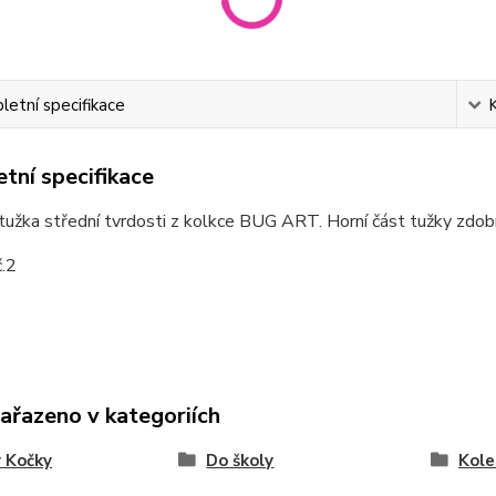
etní specifikace
tní specifikace
užka střední tvrdosti z kolkce BUG ART. Horní část tužky zdobí 
č.2
zařazeno v kategoriích
 Kočky
Do školy
Kol