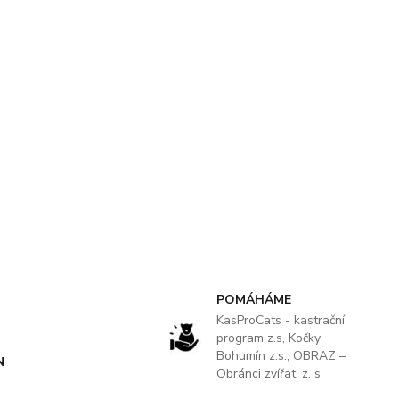
POMÁHÁME
KasProCats - kastrační
program z.s, Kočky
Bohumín z.s., OBRAZ –
N
Obránci zvířat, z. s