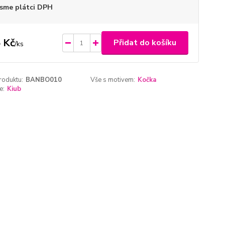
sme plátci DPH
 Kč
Přidat do košíku
/
ks
roduktu:
BANBO010
Vše s motivem:
Kočka
e:
Kiub