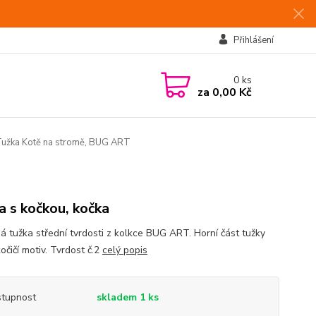
Přihlášení
0
ks
za
0,00 Kč
užka Kotě na stromě, BUG ART
a s kočkou, kočka
á tužka střední tvrdosti z kolkce BUG ART. Horní část tužky
očičí motiv. Tvrdost č.2
celý popis
tupnost
skladem 1 ks