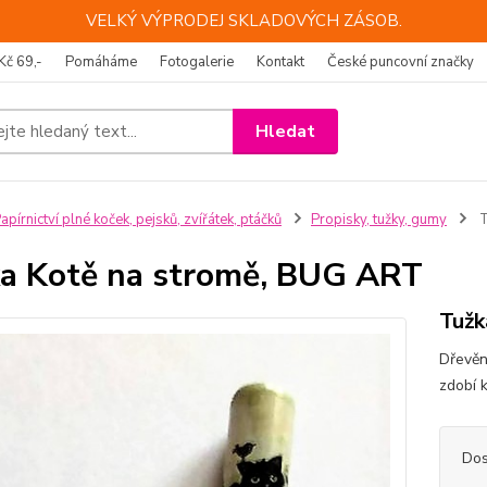
VELKÝ VÝPRODEJ SKLADOVÝCH ZÁSOB.
Kč 69,-
Pomáháme
Fotogalerie
Kontakt
České puncovní značky
Hledat
apírnictví plné koček, pejsků, zvířátek, ptáčků
Propisky, tužky, gumy
T
a Kotě na stromě, BUG ART
Tužk
Dřevěn
zdobí k
Dos