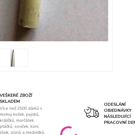
VEŠKERÉ ZBOŽÍ
SKLADEM
ODESLÁNÍ
Více než 2500 dárků s
OBJEDNÁVKY
motivy koček, pejsků,
NÁSLEDUJÍCÍ
králíčků, morčátek,
PRACOVNÍ DE
ptáčků, soviček, koní,
lišek, slonů a medvídků.