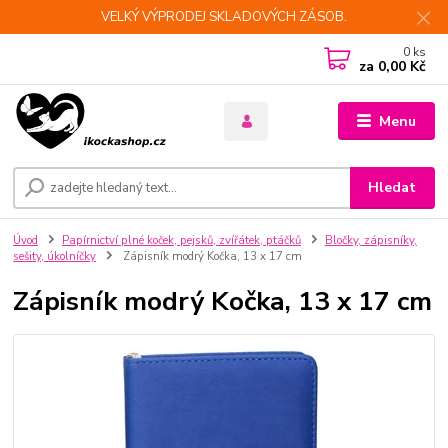
VELKÝ VÝPRODEJ SKLADOVÝCH ZÁSOB.
0
ks
za
0,00 Kč
Menu
Hledat
Úvod
Papírnictví plné koček, pejsků, zvířátek, ptáčků
Bločky, zápisníky,
sešity, úkolníčky
Zápisník modrý Kočka, 13 x 17 cm
Zápisník modrý Kočka, 13 x 17 cm