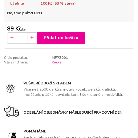
Ušetříte
100 Kč (
53
% sleva)
Nejsme plátci DPH
89 Kč
/
ks
Přidat do košíku
Číslo produktu:
MFPZ001
Vše s motivem:
Kočka
VEŠKERÉ ZBOŽÍ SKLADEM
Více než 2500 dárků s motivy koček, pejsků, králíčků,
morčátek, ptáčků, soviček, koní, lišek, slonů a medvídků.
ODESLÁNÍ OBJEDNÁVKY NÁSLEDUJÍCÍ PRACOVNÍ DEN
POMÁHÁME
KasProCats - kastrační program z.s, Kočky Bohumín z.s.,