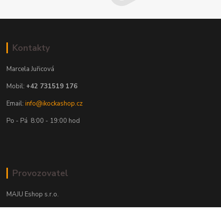
Kontakty
Marcela Juřicová
Mobil:
+42 731519 176
Email:
info@ikockashop.cz
Po - Pá 8:00 - 19:00 hod
Provozovatel
MAJU Eshop s.r.o.
U Parku 2867/1