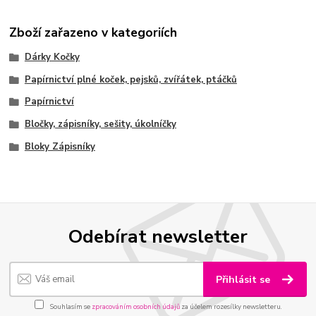
Zboží zařazeno v kategoriích
Dárky Kočky
Papírnictví plné koček, pejsků, zvířátek, ptáčků
Papírnictví
Bločky, zápisníky, sešity, úkolníčky
Bloky Zápisníky
Odebírat newsletter
Přihlásit se
Souhlasím se
zpracováním osobních údajů
za účelem rozesílky newsletteru.